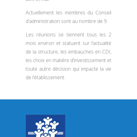
Actuellement les membres du Conseil
d’administration sont au nombre de 9.
Les réunions se tiennent tous les 2
mois environ et statuent sur l’actualité
de la structure, les embauches en CDI,
les choix en matière d’investissement et
toute autre décision qui impacte la vie
de l’établissement.