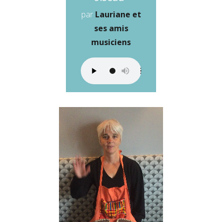
par
Lauriane et
ses amis
musiciens